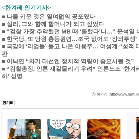
<한겨레 인기기사>
■
나를 키운 것은 열여덟의 공포였다
■
설리, 그와 함께 할머니가 되고 싶었다
■
“검찰 가장 추악했던 MB 때 ‘쿨했다’니…” 윤석열
■
한국당, 또 당원 총동원령…조국 없어도 ‘장외투쟁’
■
국감에 ‘리얼돌’ 들고 나온 이용주… 여성계 “성적 
판
■
이낙연 “차기 대선엔 정치적 역량이 중요시될 것”
■
“검찰총장, 언론 재갈물리기 우려” 언론노조 ‘한겨
하’ 성명
ⓒ 한겨레 (
http://www.hani.c
[
한겨레
]