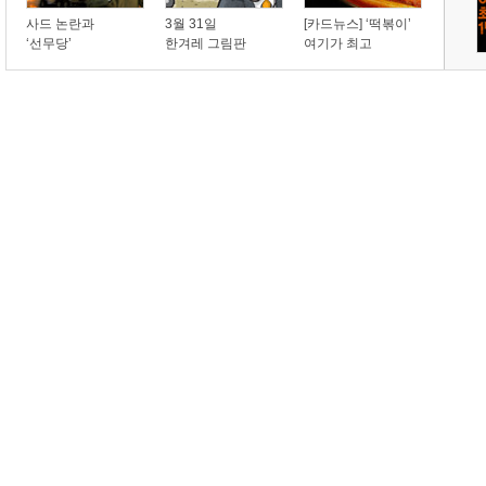
사드 논란과
3월 31일
[카드뉴스] ‘떡볶이’
‘선무당’
한겨레 그림판
여기가 최고