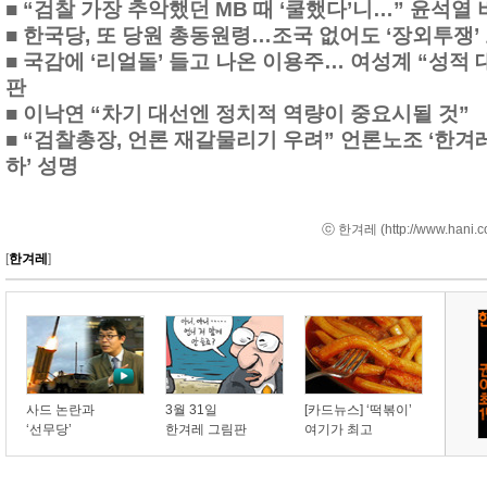
■
“검찰 가장 추악했던 MB 때 ‘쿨했다’니…” 윤석열
■
한국당, 또 당원 총동원령…조국 없어도 ‘장외투쟁’
■
국감에 ‘리얼돌’ 들고 나온 이용주… 여성계 “성적 
판
■
이낙연 “차기 대선엔 정치적 역량이 중요시될 것”
■
“검찰총장, 언론 재갈물리기 우려” 언론노조 ‘한겨
하’ 성명
ⓒ 한겨레 (
http://www.hani.c
[
한겨레
]
사드 논란과
3월 31일
[카드뉴스] ‘떡볶이’
‘선무당’
한겨레 그림판
여기가 최고