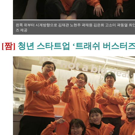
왼쪽 위부터 시계방향으로 김재관 노현주 곽재원 김은희 고소미 곽동열 최안
즈 제공
[짬]
청년 스타트업 ‘트래쉬 버스터즈