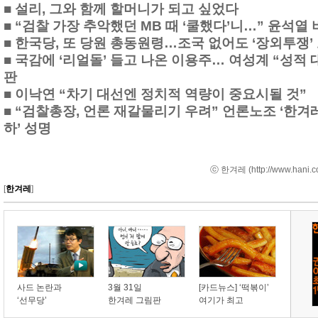
■
설리, 그와 함께 할머니가 되고 싶었다
■
“검찰 가장 추악했던 MB 때 ‘쿨했다’니…” 윤석열
■
한국당, 또 당원 총동원령…조국 없어도 ‘장외투쟁’
■
국감에 ‘리얼돌’ 들고 나온 이용주… 여성계 “성적 
판
■
이낙연 “차기 대선엔 정치적 역량이 중요시될 것”
■
“검찰총장, 언론 재갈물리기 우려” 언론노조 ‘한겨
하’ 성명
ⓒ 한겨레 (
http://www.hani.c
[
한겨레
]
사드 논란과
3월 31일
[카드뉴스] ‘떡볶이’
‘선무당’
한겨레 그림판
여기가 최고