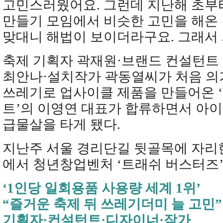
고민스러웠어요. 그런데 지난해 초부
만들기 모임에서 비슷한 고민을 해온
맞대니 해법이 보이더라구요. 그래서
축제 기획자 곽재원·브랜드 컨설턴트
최안나·설치작가 곽동열씨가 처음 의
쓰레기로 업사이클 제품을 만들어온 
트’의 이영연 대표가 합류하면서 아이
급물살을 타게 됐다.
지난주 서울 경리단길 뒷골목에 자리
에서 청년창업벤처 ‘트래쉬 버스터즈’
‘1인당 일회용품 사용량 세계 1위’
“즐거운 축제 뒤 쓰레기더미 늘 고민”
기획자·컨설턴트·디자이너·작가