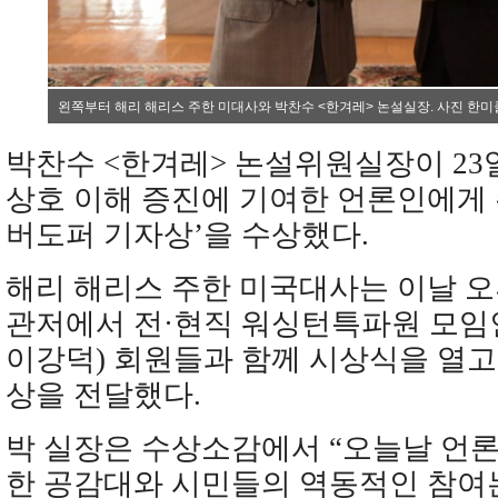
왼쪽부터 해리 해리스 주한 미대사와 박찬수 <한겨레> 논설실장. 사진 한미
박찬수 <한겨레> 논설위원실장이 23
상호 이해 증진에 기여한 언론인에게 주
버도퍼 기자상’을 수상했다.
해리 해리스 주한 미국대사는 이날 오
관저에서 전·현직 워싱턴특파원 모임
이강덕) 회원들과 함께 시상식을 열고
상을 전달했다.
박 실장은 수상소감에서 “오늘날 언론
한 공감대와 시민들의 역동적인 참여