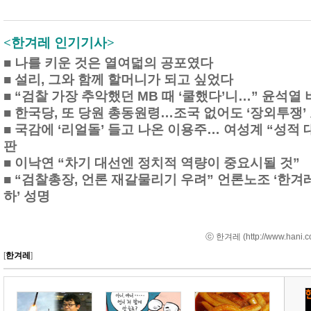
<한겨레 인기기사>
■
나를 키운 것은 열여덟의 공포였다
■
설리, 그와 함께 할머니가 되고 싶었다
■
“검찰 가장 추악했던 MB 때 ‘쿨했다’니…” 윤석열
■
한국당, 또 당원 총동원령…조국 없어도 ‘장외투쟁’
■
국감에 ‘리얼돌’ 들고 나온 이용주… 여성계 “성적 
판
■
이낙연 “차기 대선엔 정치적 역량이 중요시될 것”
■
“검찰총장, 언론 재갈물리기 우려” 언론노조 ‘한겨
하’ 성명
ⓒ 한겨레 (
http://www.hani.c
[
한겨레
]