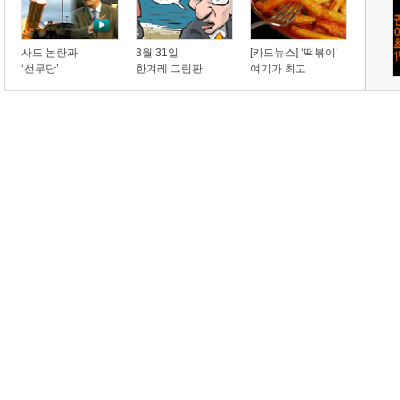
사드 논란과
3월 31일
[카드뉴스] ‘떡볶이’
‘선무당’
한겨레 그림판
여기가 최고