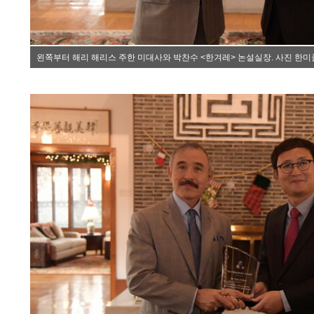
왼쪽부터 해리 해리스 주한 미대사와 박찬수 <한겨레> 논설실장. 사진 한미