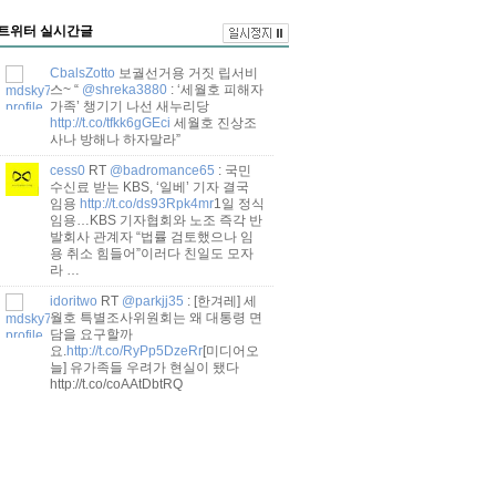
HillhumIna
RT
@jmseek21
: 국민 수
신료 받는 KBS, ‘일베’ 기자 결국 임
트위터 실시간글
용 1일 정식 임용…KBS 기자협회와
노조 즉각 반발회사 관계자 “법률 검
토했으나 임용 취소 힘들어”
http://t.co/whlFjwWSl9
CbalsZotto
보궐선거용 거짓 립서비
스~ “
@shreka3880
: ‘세월호 피해자
가족’ 챙기기 나선 새누리당
http://t.co/tfkk6gGEci
세월호 진상조
사나 방해나 하자말라”
cess0
RT
@badromance65
: 국민
수신료 받는 KBS, ‘일베’ 기자 결국
임용
http://t.co/ds93Rpk4mr
1일 정식
임용…KBS 기자협회와 노조 즉각 반
발회사 관계자 “법률 검토했으나 임
용 취소 힘들어”이러다 친일도 모자
라 …
idoritwo
RT
@parkjj35
: [한겨레] 세
월호 특별조사위원회는 왜 대통령 면
담을 요구할까
요.
http://t.co/RyPp5DzeRr
[미디어오
늘] 유가족들 우려가 현실이 됐다
http://t.co/coAAtDbtRQ
sookpoet
RT
@badromance65
: 국
민 수신료 받는 KBS, ‘일베’ 기자 결
국 임용
http://t.co/ds93Rpk4mr
1일