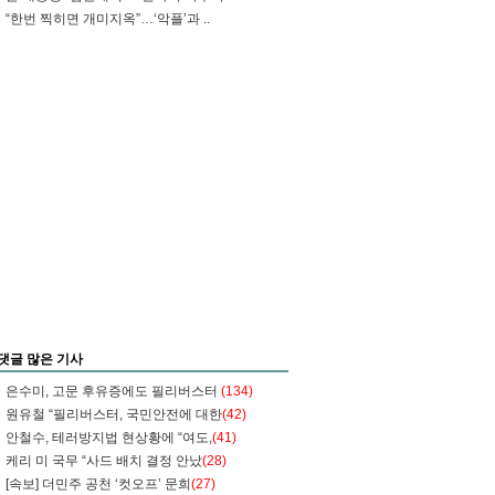
“한번 찍히면 개미지옥”…‘악플’과 ..
댓글 많은 기사
은수미, 고문 후유증에도 필리버스터
(134)
원유철 “필리버스터, 국민안전에 대한
(42)
안철수, 테러방지법 현상황에 “여도,
(41)
케리 미 국무 “사드 배치 결정 안났
(28)
[속보] 더민주 공천 ‘컷오프’ 문희
(27)