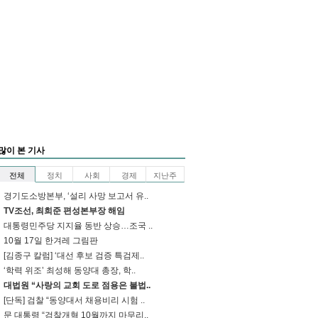
많이 본 기사
전체
정치
사회
경제
지난주
경기도소방본부, ‘설리 사망 보고서 유..
TV조선, 최희준 편성본부장 해임
대통령민주당 지지율 동반 상승…조국 ..
10월 17일 한겨레 그림판
[김종구 칼럼] ‘대선 후보 검증 특검제..
‘학력 위조’ 최성해 동양대 총장, 학..
대법원 “사랑의 교회 도로 점용은 불법..
[단독] 검찰 “동양대서 채용비리 시험 ..
문 대통령 “검찰개혁 10월까지 마무리..