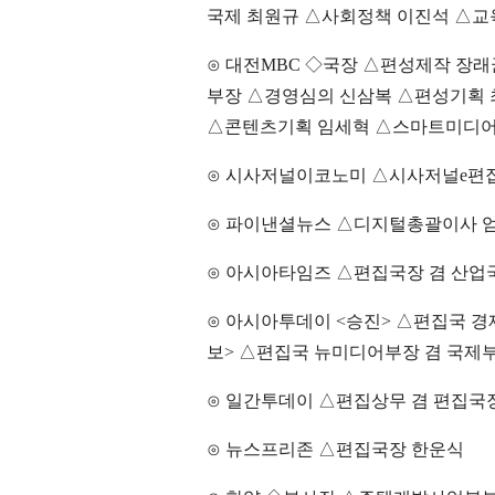
국제 최원규 △사회정책 이진석 △
⊙ 대전MBC ◇국장 △편성제작 장
부장 △경영심의 신삼복 △편성기획 
△콘텐츠기획 임세혁 △스마트미디어
⊙ 시사저널이코노미 △시사저널e편집
⊙ 파이낸셜뉴스 △디지털총괄이사 
⊙ 아시아타임즈 △편집국장 겸 산업
⊙ 아시아투데이 <승진> △편집국 경
보> △편집국 뉴미디어부장 겸 국제
⊙ 일간투데이 △편집상무 겸 편집국
⊙ 뉴스프리존 △편집국장 한운식