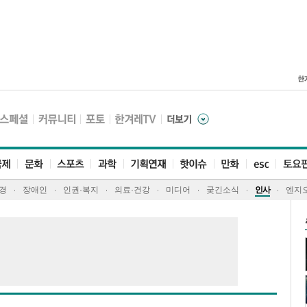
경
장애인
인권·복지
의료·건강
미디어
궂긴소식
인사
엔지