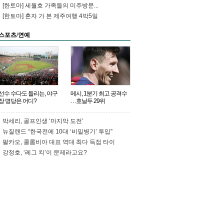
머니들도 ‘기껏 1번 찍어줬더니 아그
[한토마] 세월호 가족들의 미주방문...
들 밥값 가지고…’ 성
[한토마] 혼자 가 본 제주여행 4박5일
토”
http://t.co/ukHxPKTNnm
[오마이]
홍준표, '해외골프' 뒤 첫 출근길에 비
난 펼침막http://t.co/xn…
스포츠/연예
선수 수다도 들리는, 야구
메시, 1분기 최고 공격수
장 명당은 어디?
…호날두 29위
박세리, 골프인생 ‘마지막 도전’
뉴질랜드 “한국전에 10대 ‘비밀병기’ 투입”
팔카오, 콜롬비아 대표 역대 최다 득점 타이
강정호, ‘레그 킥’이 문제라고요?