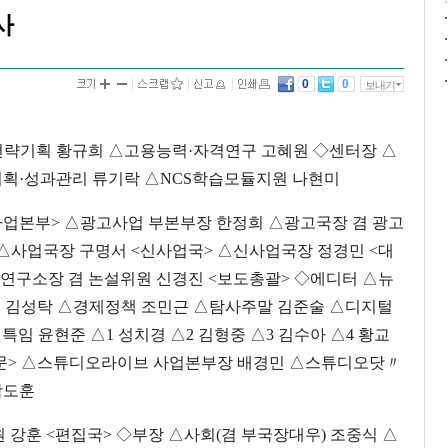
사
0
0
보내기
략기획 황규희 △고용능력·자격연구 고혜원 ◇센터장 △
획·성과관리 류기락 △NCS학습모듈지원 나현미
사업본부> △광고사업 부본부장 한정희 △광고국장 겸 광고
△사업국장 구명서 <신사업국> △신사업국장 정경민 <대
연구소장 겸 논설위원 신경진 <보도총괄> ◇에디터 △뉴
치 김성탁 △경제정책 조민근 △탐사주말 김준술 △디지털
특임 윤현준 △1 성치경 △2 김형중 △3 김수아 △4 황교
드부문> △스튜디오라이브 사업본부장 배경민 △스튜디오닷〃
곽도훈
 강훈 <편집국> ◇부장 △사회(겸 부국장대우) 조중식 △