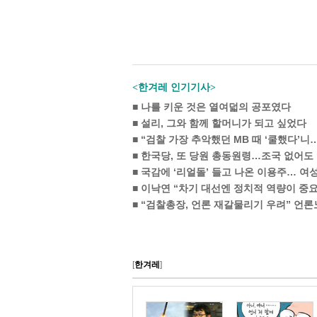
<한겨레 인기기사>
■
나를 키운 것은 열여덟의 공포였다
■
설리, 그와 함께 할머니가 되고 싶었다
■
“검찰 가장 추악했던 MB 때 ‘쿨했다’니
■
한국당, 또 당원 총동원령…조국 없어도 
■
국감에 ‘리얼돌’ 들고 나온 이용주… 여
■
이낙연 “차기 대선엔 정치적 역량이 중요
■
“검찰총장, 언론 재갈물리기 우려” 언론노
[
한겨레
]