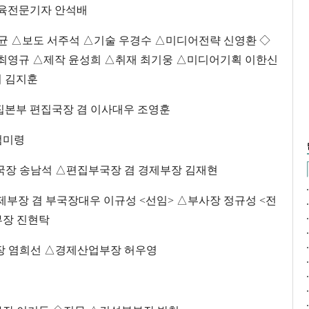
교육전문기자 안석배
래균 △보도 서주석 △기술 우경수 △미디어전략 신영환 ◇
최영규 △제작 윤성희 △취재 최기웅 △미디어기획 이한신
 김지훈
본부 편집국장 겸 이사대우 조영훈
엄미령
국장 송남석 △편집부국장 겸 경제부장 김재현
제부장 겸 부국장대우 이규성 <선임> △부사장 정규성 <전
부장 진현탁
장 염희선 △경제산업부장 허우영