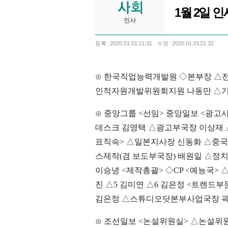
1월 2일 인
인사
등록 : 2020.01.01 21:31
수정 : 2020.01.01 21:32
⊙ 한국직업능력개발원 ◇본부장 △전
인적자원개발위원회지원 나동만 △기
⊙ 중앙그룹 <선임> 중앙일보 <광고
데스크 김영택 △광고부국장 이상재 
표직속> △일본지사장 신동화 △중국
스제작(겸 보도부국장) 배원일 △정
이승녕 <제작총괄> ◇CP <예능국> △
진 △5 김미연 △6 김은정 <트렌
김은정 △스튜디오닷본부사업국장 
⊙ 조선일보 <논설위원실> △논설위원