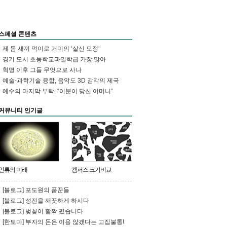
정식 임용…KBS 기자협회와 노조 즉
각 반발회사 관계자 “법률 검토했으
나 임용 취소 힘들어”이러다 친일도
모자라 …
스페셜 콘텐츠
idoritwo
RT
@parkjj35
: [한겨레] 헌
제 몸 새끼 먹이로 거미의 ‘살신 모정’
재 ‘김영란법’ 헌법소원 심리키로
http://t.co/UMzV2bA4hY
경기 도시 초등학교과밀학급 가장 많아
혁명 이후 그들 무엇으로 사나
bjchina123
RT
@badromance65
:
국민 수신료 받는 KBS, ‘일베’ 기자
예술-과학기술 융합, 음악도 3D 감각의 제국
결국 임용
http://t.co/ds93Rpk4mr
1일
예수의 마지막 부탁, “이분이 당신 어머니”
정식 임용…KBS 기자협회와 노조 즉
각 반발회사 관계자 “법률 검토했으
커뮤니티 인기글
나 임용 취소 힘들어”이러다 친일도
모자라 …
EuiQKIM
RT
@qfarmm
: [포토］42
년 만에 최악 가뭄···위성사진으로 본
소양강댐
http://t.co/BMpS2UjVoq
http://t.co/r4OxEINQ1z
LAST_Korea
RT
@cjkcsek
: [사설]
인류의 미래
켐퍼스 크기비교
‘어린이 밥그릇’까지 종북 딱지 붙이
나 홍준표의 유치한 종북몰이는 자신
[블로그] 포도원의 품꾼들
의 ‘저질 정치인’ 면모만 부각시키며
사태를 더욱 악화시키고 있을 뿐이
[블로그] 성전을 깨끗하게 하시다
다.
http://t.co/XxOwP51oyK
[블로그] 벚꽃이 활짝 폈습니다
idoritwo
RT
@parkjj35
: [한겨레] “할
[한토마] 부자의 돈은 이용 않겠다는 고집불통!