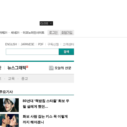
ENGLISH
JAPANESE
PDF
구독신청
고객센터
오
교육
종교
주요기사
80년대 ‘책받침 스타들’ 화보 우
릴 설레게 했던…
화보 사람 잡는 키스 꼭 이렇게
까지 해야겠니