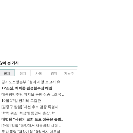
많이 본 기사
전체
정치
사회
경제
지난주
경기도소방본부, ‘설리 사망 보고서 유..
TV조선, 최희준 편성본부장 해임
대통령민주당 지지율 동반 상승…조국 ..
10월 17일 한겨레 그림판
[김종구 칼럼] ‘대선 후보 검증 특검제..
‘학력 위조’ 최성해 동양대 총장, 학..
대법원 “사랑의 교회 도로 점용은 불법..
[단독] 검찰 “동양대서 채용비리 시험 ..
문 대통령 “검찰개혁 10월까지 마무리..