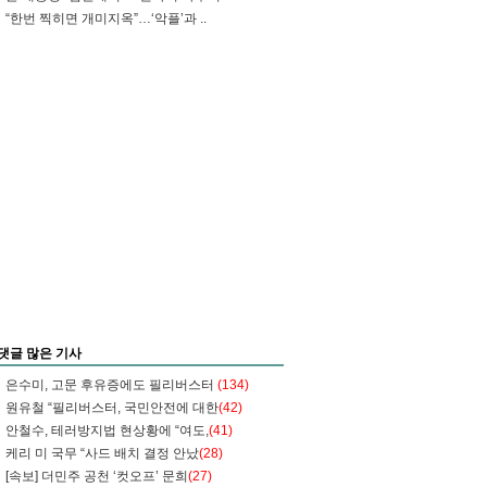
“한번 찍히면 개미지옥”…‘악플’과 ..
댓글 많은 기사
은수미, 고문 후유증에도 필리버스터
(134)
원유철 “필리버스터, 국민안전에 대한
(42)
안철수, 테러방지법 현상황에 “여도,
(41)
케리 미 국무 “사드 배치 결정 안났
(28)
[속보] 더민주 공천 ‘컷오프’ 문희
(27)