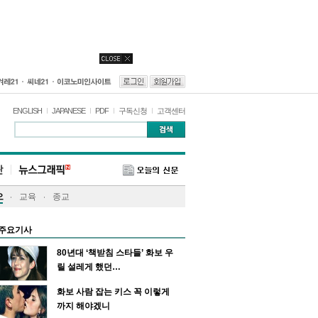
ENGLISH
JAPANESE
PDF
구독신청
고객센터
오
교육
종교
주요기사
80년대 ‘책받침 스타들’ 화보 우
릴 설레게 했던…
화보 사람 잡는 키스 꼭 이렇게
까지 해야겠니