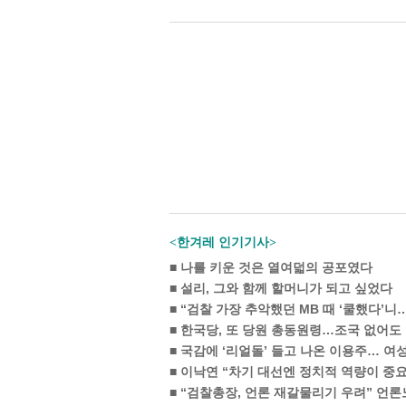
<한겨레 인기기사>
■
나를 키운 것은 열여덟의 공포였다
■
설리, 그와 함께 할머니가 되고 싶었다
■
“검찰 가장 추악했던 MB 때 ‘쿨했다’니
■
한국당, 또 당원 총동원령…조국 없어도 
■
국감에 ‘리얼돌’ 들고 나온 이용주… 여
■
이낙연 “차기 대선엔 정치적 역량이 중요
■
“검찰총장, 언론 재갈물리기 우려” 언론노