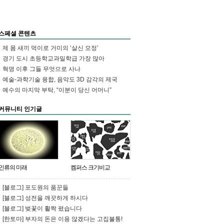
http://t.co/coAAtDbtRQ
sookpoet
RT
@badromance65
: 국
민 수신료 받는 KBS, ‘일베’ 기자 결
국 임용
http://t.co/ds93Rpk4mr
1일
스페셜 콘텐츠
정식 임용…KBS 기자협회와 노조 즉
각 반발회사 관계자 “법률 검토했으
제 몸 새끼 먹이로 거미의 ‘살신 모정’
나 임용 취소 힘들어”이러다 친일도
경기 도시 초등학교과밀학급 가장 많아
모자라 …
혁명 이후 그들 무엇으로 사나
idoritwo
RT
@parkjj35
: [한겨레] 헌
예술-과학기술 융합, 음악도 3D 감각의 제국
재 ‘김영란법’ 헌법소원 심리키로
http://t.co/UMzV2bA4hY
예수의 마지막 부탁, “이분이 당신 어머니”
bjchina123
RT
@badromance65
:
커뮤니티 인기글
국민 수신료 받는 KBS, ‘일베’ 기자
결국 임용
http://t.co/ds93Rpk4mr
1일
정식 임용…KBS 기자협회와 노조 즉
각 반발회사 관계자 “법률 검토했으
나 임용 취소 힘들어”이러다 친일도
모자라 …
EuiQKIM
RT
@qfarmm
: [포토］42
인류의 미래
켐퍼스 크기비교
년 만에 최악 가뭄···위성사진으로 본
소양강댐
http://t.co/BMpS2UjVoq
http://t.co/r4OxEINQ1z
[블로그] 포도원의 품꾼들
[블로그] 성전을 깨끗하게 하시다
LAST_Korea
RT
@cjkcsek
: [사설]
‘어린이 밥그릇’까지 종북 딱지 붙이
[블로그] 벚꽃이 활짝 폈습니다
나 홍준표의 유치한 종북몰이는 자신
[한토마] 부자의 돈은 이용 않겠다는 고집불통!
의 ‘저질 정치인’ 면모만 부각시키며