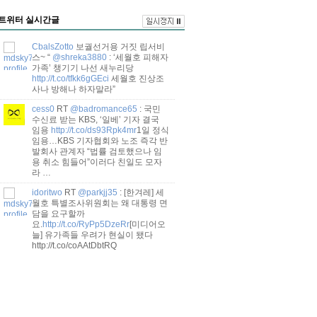
트위터 실시간글
HillhumIna
RT
@jmseek21
: 국민 수
신료 받는 KBS, ‘일베’ 기자 결국 임
용 1일 정식 임용…KBS 기자협회와
노조 즉각 반발회사 관계자 “법률 검
토했으나 임용 취소 힘들어”
http://t.co/whlFjwWSl9
CbalsZotto
보궐선거용 거짓 립서비
스~ “
@shreka3880
: ‘세월호 피해자
가족’ 챙기기 나선 새누리당
http://t.co/tfkk6gGEci
세월호 진상조
사나 방해나 하자말라”
cess0
RT
@badromance65
: 국민
수신료 받는 KBS, ‘일베’ 기자 결국
임용
http://t.co/ds93Rpk4mr
1일 정식
임용…KBS 기자협회와 노조 즉각 반
발회사 관계자 “법률 검토했으나 임
용 취소 힘들어”이러다 친일도 모자
라 …
idoritwo
RT
@parkjj35
: [한겨레] 세
월호 특별조사위원회는 왜 대통령 면
담을 요구할까
요.
http://t.co/RyPp5DzeRr
[미디어오
늘] 유가족들 우려가 현실이 됐다