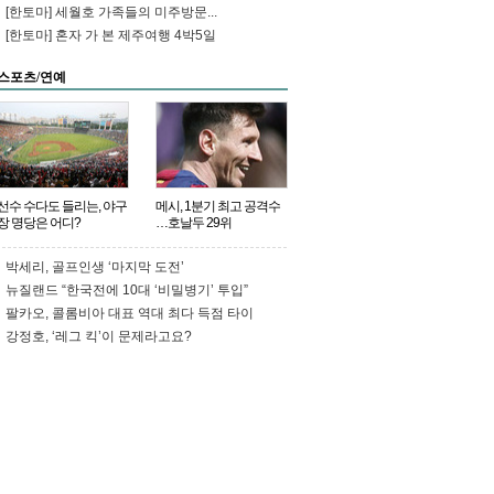
사태를 더욱 악화시키고 있을 뿐이
[한토마] 세월호 가족들의 미주방문...
다.
http://t.co/XxOwP51oyK
[한토마] 혼자 가 본 제주여행 4박5일
idoritwo
RT
@parkjj35
: [한겨레] “할
머니들도 ‘기껏 1번 찍어줬더니 아그
스포츠/연예
들 밥값 가지고…’ 성
토”
http://t.co/ukHxPKTNnm
[오마이]
홍준표, '해외골프' 뒤 첫 출근길에 비
난 펼침막http://t.co/xn…
선수 수다도 들리는, 야구
메시, 1분기 최고 공격수
장 명당은 어디?
…호날두 29위
박세리, 골프인생 ‘마지막 도전’
뉴질랜드 “한국전에 10대 ‘비밀병기’ 투입”
팔카오, 콜롬비아 대표 역대 최다 득점 타이
강정호, ‘레그 킥’이 문제라고요?