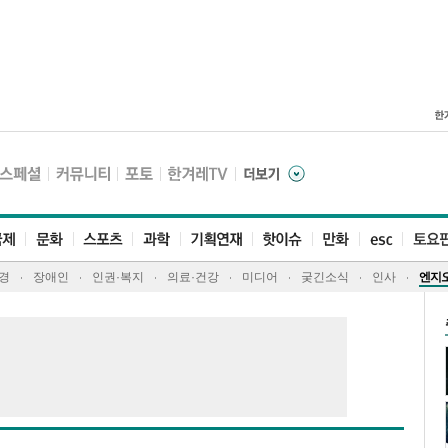
경
장애인
인권·복지
의료·건강
미디어
궂긴소식
인사
엔지