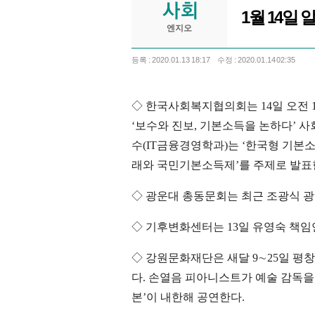
1월 14일 
엔지오
등록 : 2020.01.13 18:17
수정 : 2020.01.14 02:35
◇ 한국사회복지협의회는 14일 오전 
‘보수와 진보, 기본소득을 논하다’ 사
수(IT금융경영학과)는 ‘한국형 기본소득
래와 국민기본소득제’를 주제로 발표
◇ 광운대 총동문회는 최근 조광식 
◇ 기후변화센터는 13일 유영숙 책임
◇ 강원문화재단은 새달 9∼25일 평창
다. 손열음 피아니스트가 예술 감독을 
본’이 내한해 공연한다.