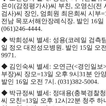
은이(감정평가사)씨 부친, 오영신(전
검사)씨 장인, 엄희원 최은희씨 시부=1
전남 목포서해안장례식장. 발인 16일 
(061)246-4444.
◆ 박희성씨 별세: 성용(코레일 검측팀
일 정오 대전성모병원. 발인 15일 오전 7시
9971.
◆ 김인숙씨 별세: 오연근(<경인일보
부장)씨 장모=13일 오후 9시31분 
발인 16일 오전 7시. (031)382-5004.
◆ 박규정씨 별세: 정대용(충북경찰
씨 모친=13일 오후 12시22분 청주 