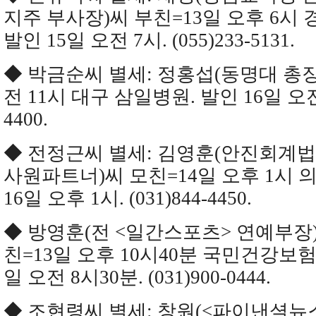
지주 부사장)씨 부친=13일 오후 6시
발인 15일 오전 7시. (055)233-5131.
◆ 박금순씨 별세: 정홍섭(동명대 총장
전 11시 대구 삼일병원. 발인 16일 오전 8
4400.
◆ 전정근씨 별세: 김영훈(안진회계
사원파트너)씨 모친=14일 오후 1시 
16일 오후 1시. (031)844-4450.
◆ 방영훈(전 <일간스포츠> 연예부장)
친=13일 오후 10시40분 국민건강보험
일 오전 8시30분. (031)900-0444.
◆ 조현령씨 별세: 창원(<파이낸셜뉴