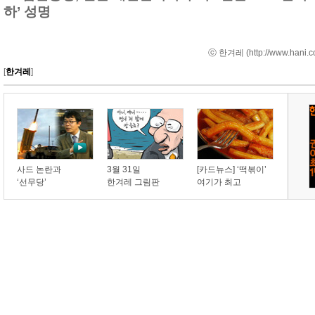
하’ 성명
ⓒ 한겨레 (
http://www.hani.c
[
한겨레
]
사드 논란과
3월 31일
[카드뉴스] ‘떡볶이’
‘선무당’
한겨레 그림판
여기가 최고