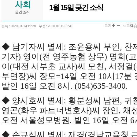
1월 15일 궂긴 소식
궂긴소식
등록 : 2020.01.14 19:28
수정 : 2020.01.15 02:41
◆ 남기자씨 별세: 조윤용씨 부인, 찬
기자) 영이(전 영주농협 상무) 명희(고
이(대전 서부초 교사)씨 모친, 서정걸
부면장)씨 장모=14일 오전 10시17분
발인 16일 오전 8시. (054)635-3400.
◆ 양시호씨 별세: 황분성씨 남편, 귀
영곤(화우 파트너변호사)씨 장인, 채
오전 서울성모병원. 발인 16일 오전 6시. (
◆ 손규식씨 별세: 재경(경남교육청 