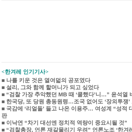
<한겨레 인기기사>
■
나를 키운 것은 열여덟의 공포였다
■
설리, 그와 함께 할머니가 되고 싶었다
■
“검찰 가장 추악했던 MB 때 ‘쿨했다’니…” 윤석열
■
한국당, 또 당원 총동원령…조국 없어도 ‘장외투쟁’
■
국감에 ‘리얼돌’ 들고 나온 이용주… 여성계 “성적 
판
■
이낙연 “차기 대선엔 정치적 역량이 중요시될 것”
■
“검찰총장, 언론 재갈물리기 우려” 언론노조 ‘한겨